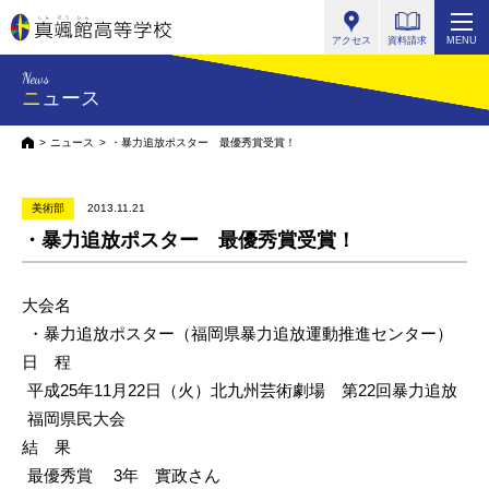
真颯館高等学校
アクセス
資料請求
MENU
News
ニュース
HOME
ニュース
・暴力追放ポスター 最優秀賞受賞！
美術部
2013.11.21
・暴力追放ポスター 最優秀賞受賞！
大会名
・暴力追放ポスター（福岡県暴力追放運動推進センター）
日 程
平成25年11月22日（火）北九州芸術劇場 第22回暴力追放
福岡県民大会
結 果
最優秀賞 3年 實政さん