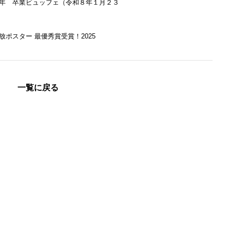
年 卒業ビュッフェ（令和８年１月２３
放ポスター 最優秀賞受賞！2025
一覧に戻る