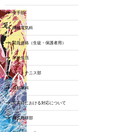
空手部
機械電気科
緊急連絡（生徒・保護者用）
学校生活
ソフトテニス部
自動車科
災害時における対応について
硬式野球部