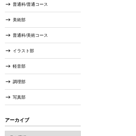
普通科/普通コース
美術部
普通科/美術コース
イラスト部
軽音部
調理部
写真部
アーカイブ