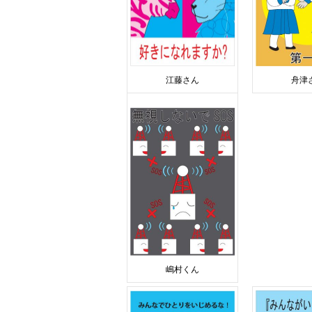
江藤さん
舟津
嶋村くん