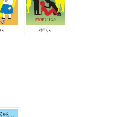
さん
村田くん