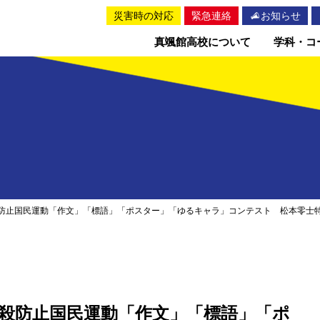
災害時の対応
緊急連絡
お知らせ
真颯館高校について
学科・コ
殺防止国民運動「作文」「標語」「ポスター」「ゆるキャラ」コンテスト 松本零士
自殺防止国民運動「作文」「標語」「ポ