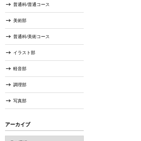
普通科/普通コース
美術部
普通科/美術コース
イラスト部
軽音部
調理部
写真部
アーカイブ