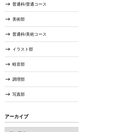
普通科/普通コース
美術部
普通科/美術コース
イラスト部
軽音部
調理部
写真部
アーカイブ