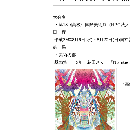
大会名
・第18回高校生国際美術展（NPO法
日 程
平成29年8月9日(水)～8月20日(日)国
結 果
・美術の部
奨励賞 2年 花田さん 『Nishikieb
高