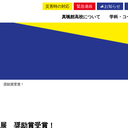
災害時の対応
緊急連絡
お知らせ
真颯館高校について
学科・コ
展 奨励賞受賞！
術展 奨励賞受賞！