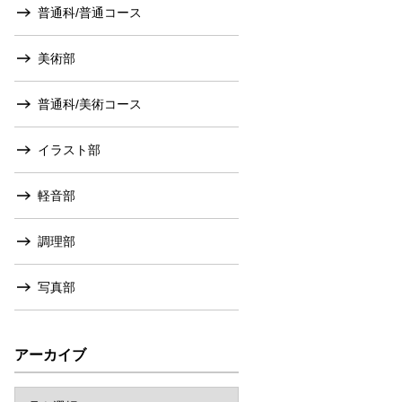
普通科/普通コース
美術部
普通科/美術コース
イラスト部
軽音部
調理部
写真部
アーカイブ