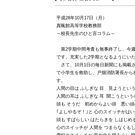
平成28年10月17日（月）
真颯館高等学校教務部
～校長先生のひと言コラム～
第2学期中間考査も無事終了し、今週
です。充実した2学期となるようにい
さて、10月1日の毎日新聞にも掲載
で小学生を救助し、戸畑消防署長から
す。
人間の目は ふしぎな 目 見ようとい
人間の耳は ふしぎな 耳 聞こうとい
頭も そうだ 初めからよい頭 悪い
｢よしやるぞ！｣と 心のスイッチがは
頭も すばらしい はたらきを しはじめ
心のスイッチが 人間を つまらなくも