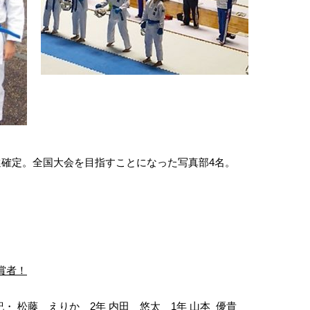
選確定。全国大会を目指すことになった写真部4名。
賞者！
紀・ 松藤 えりか
2年
内田 悠太
1年
山本 優貴