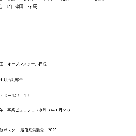
有紀
1年
津田 拓馬
度 オープンスクール日程
１月活動報告
トボール部 １月
年 卒業ビュッフェ（令和８年１月２３
放ポスター 最優秀賞受賞！2025