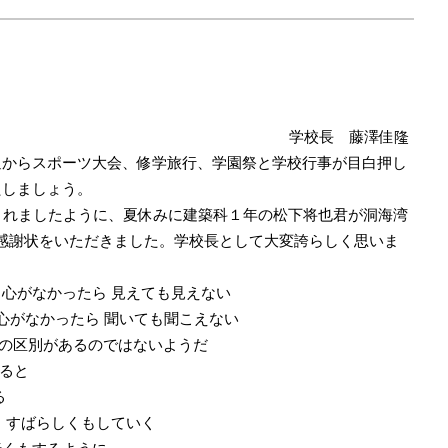
学校長 藤澤佳隆
からスポーツ大会、修学旅行、学園祭と学校行事が目白押し
たしましょう。
されましたように、夏休みに建築科１年の松下将也君が洞海湾
感謝状をいただきました。学校長として大変誇らしく思いま
う心がなかったら 見えても見えない
う心がなかったら 聞いても聞こえない
頭の区別があるのではないようだ
いると
る
し すばらしくもしていく