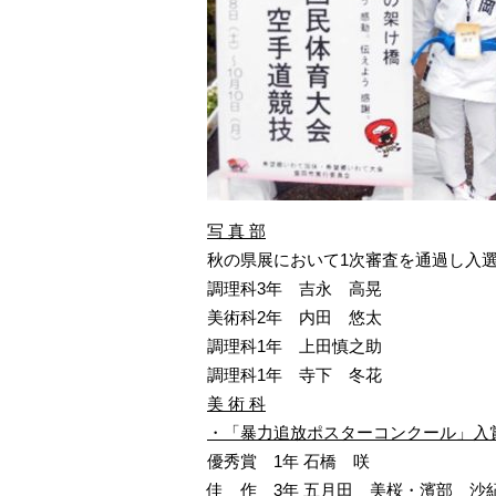
写 真 部
秋の県展において1次審査を通過し入
調理科3年
吉永 高晃
美術科2年
内田 悠太
調理科1年
上田慎之助
調理科1年
寺下 冬花
美 術 科
・「暴力追放ポスターコンクール」入
優秀賞 1年
石橋 咲
佳 作 3年
五月田 美桜・濱部 沙