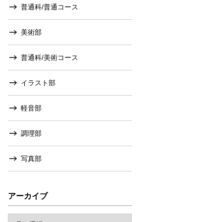
普通科/普通コース
美術部
普通科/美術コース
イラスト部
軽音部
調理部
写真部
アーカイブ