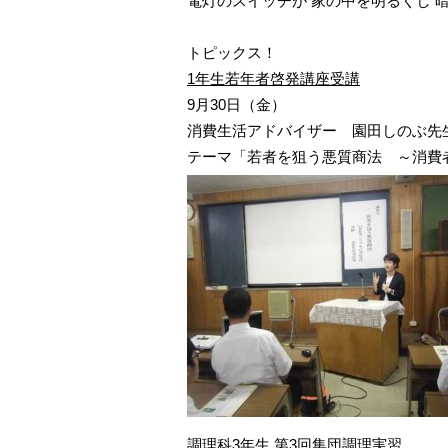
電灯のスイッチが 家の中を明るくし 
トピックス！
1年生若年者啓発講座受講
9月30日（金）
消費生活アドバイザー 園田しのぶ先
テーマ「若者を狙う悪質商法 ～消費
調理科3年生 第3回集団調理実習