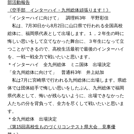
部活動報告
《
空手部
インターハイ・九州総体頑張ります！》
「インターハイに向けて」 調理科3年 平野彩佳
私は、7月30日から8月2日に山口県で行われる全国高校
総体に、福岡県代表として出場します。１，２年生の時に
悔しい思いをして立てなかった舞台に、３年生になって立
つことができるので、高校生活最初で最後のインターハイ
を、一戦一戦全力で戦いたいと思います。
＊インターハイ 全九州総体 ミニ国体 出場決定
「全九州総体に向けて」 普通科3年 井上結加
私は7月に宮崎県で行われる九州総体に出場します。県総
体では団体組手で悔しい思いをしたぶん、九州総体で福岡
県代表として、悔いが残らないように、出場できなかった
人たちの分を背負って、全力を尽くして戦いたいと思いま
す。
＊全九州総体 出場決定
《第15回高校生ものづくりコンテスト県大会 見事優