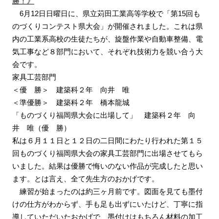
勝！》
6月12日日曜日に、県立苅田工業高等学校で「第15回も
のづくりコンテスト県大会」が開催されました。これは県
内の工業系高校の生徒たちが、旋盤作業や自動車整備、電
気工事など８部門において、それぞれ技術力を競い合う大
会です。
家具工芸部門
＜優 勝＞ 建築科２年 向井 唯
＜準優勝＞ 建築科２年 橋本龍城
「ものづくり福岡県大会に出場して」 建築科２年 向
井 唯
（優 勝）
私は６月１１日と１２日の二日間にわたり行われた第１５
回ものづくり福岡県大会の家具工芸部門に出場させてもら
いました。結果は優勝で悔いのない作品が完成したと思い
ます。とは言え、全て先生方のおかげです。
練習が始まったのは約三ヶ月前です。図面を見ても墨付
けの仕方がわからず、手も足も出ずにいたけど、丁寧に指
導していただいたおかげで、墨付けはもちろん材料の加工