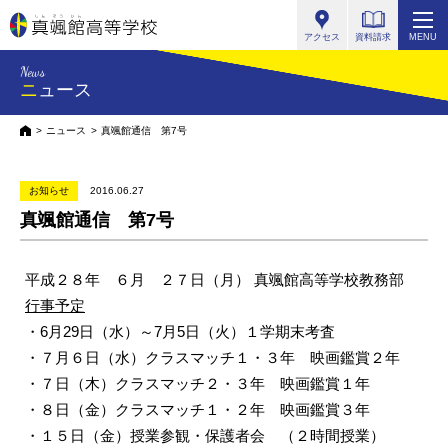
真颯館高等学校
アクセス
資料請求
MENU
News
ニュース
HOME
ニュース
真颯館通信 第7号
お知らせ
2016.06.27
真颯館通信 第7号
平成２８年 ６月 ２７日（月） 真颯館高等学校教務部
行事予定
・6月29日（水）～7月5日（火）１学期末考査
・７月６日（水）クラスマッチ１・３年 映画鑑賞２年
・７日（木）クラスマッチ２・３年 映画鑑賞１年
・８日（金）クラスマッチ１・２年 映画鑑賞３年
・１５日（金）授業参観・保護者会 （２時間授業）