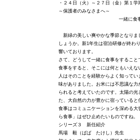
・
２４日（火）～２７日（金）第１学
～保護者のみなさまへ～
一緒に食
新緑の美しい爽やかな季節となりまし
しょうか。新1年生は宿泊研修が終わ
響いております。
さて、どうして一緒に食事をすること
食事をすると、そこには何ともいえな
人はそのことを経験からよく知ってい
味がありました。お米には不思議な力
られると考えていたのです。太陽の光
た、大自然の力が豊かに宿っていると
食事はコミュニケーションを深める大
ら食事」はぜひ止めたいものですね。
シリーズ３ 新任紹介
馬場 毅
（ばば たけし）
先生