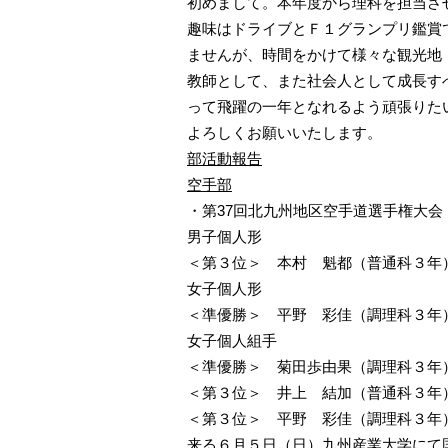
初めまして。本年度から理科を担当さ
趣味はドライブとＦ１グランプリ鑑賞
ませんが、時間をかけて様々な観光地
教師として、また社会人として成長す
って飛躍の一年となれるよう頑張りた
よろしくお願いいたします。
部活動報告
空手部
・第37回北九州地区空手道選手権大会
男子個人形
＜第３位＞ 本村 魁都（普通科３年
女子個人形
＜準優勝＞ 平野 彩佳（調理科３年
女子個人組手
＜準優勝＞ 菊田歩由果（調理科３年
＜第３位＞ 井上 結加（普通科３年
＜第３位＞ 平野 彩佳（調理科３年
来る６月５日（日）九州産業大学にて