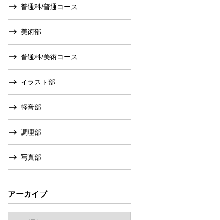
普通科/普通コース
美術部
普通科/美術コース
イラスト部
軽音部
調理部
写真部
アーカイブ