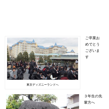
ご卒業お
めでとう
ございま
す
東京ディズニーランドへ
３年生の先
輩方へ