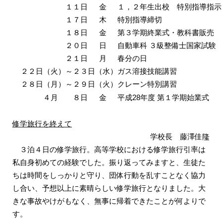
１１日
金
１，２年生出校 特別指導指示
１７日
木
特別指導締切
１８日
金
第３学期終業式・教科書販売
２０日
日
自動車科 ３級整備士国家試験
２１日
月
春分の日
２２日（火）～２３日（水）
ガス溶接技能講習
２８日（月）～２９日（火）
クレーン特別講習
４月 ８日
金
平成28年度 第１学期始業式
修学旅行を終えて
学校長 藤澤佳隆
３泊４日の修学旅行。高等学校における修学旅行引率は
私自身初めての経験でした。振り返ってみますと、生徒た
ちは時間をしっかりと守り、団体行動を乱すことなく協力
し合い、予想以上に素晴らしい修学旅行となりました。大
きな事故やけがもなく、無事に帰着できたことが何よりで
す。