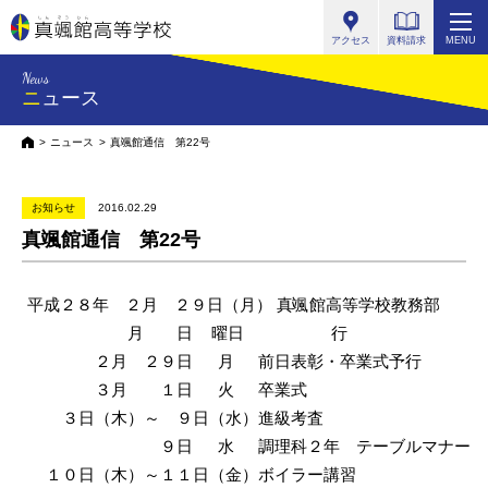
真颯館高等学校
アクセス
資料請求
MENU
News
ニュース
HOME
ニュース
真颯館通信 第22号
お知らせ
2016.02.29
真颯館通信 第22号
平成２８年 ２月 ２９日（月） 真颯館高等学校教務部
月 日
曜日
行
２月 ２９日
月
前日表彰・卒業式予行
３月 １日
火
卒業式
３日（木）～ ９日（水）
進級考査
９日
水
調理科２年 テーブルマナー
１０日（木）～１１日（金）
ボイラー講習