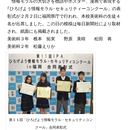
情報モラルの大切さを標語やポスター、漫画で表現する
｢ひろげよう情報モラル･セキュリティーコンクール」の表
彰式が２月２日に福岡県庁で行われ、本校美術科の生徒４
名が出席しました。この日の模様は毎日新聞社により取材
され、紙面にも掲載されました。
美術科３年
椎本 拓実 野原 美咲 松田 将
美術科２年
松藤えりか
第１１回「ひろげよう情報モラル・セキュリティコン
クール」合同表彰式