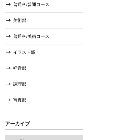
普通科/普通コース
美術部
普通科/美術コース
イラスト部
軽音部
調理部
写真部
アーカイブ