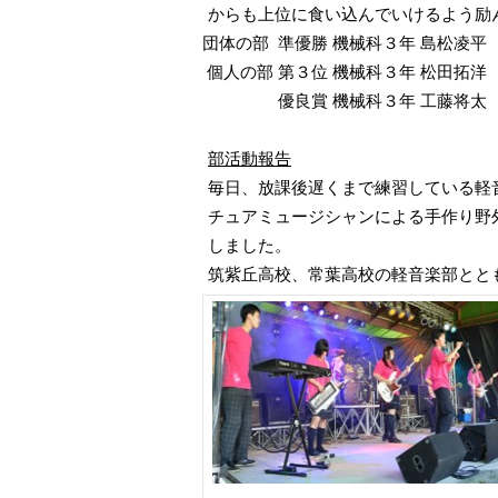
からも上位に食い込んでいけるよう励
団体の部
準優勝
機械科３年
島松凌平
個人の部
第３位
機械科３年
松田拓洋
優良賞
機械科３年
工藤将太
部活動報告
毎日、放課後遅くまで練習している軽
チュアミュージシャンによる手作り野
しました。
筑紫丘高校、常葉高校の軽音楽部とと