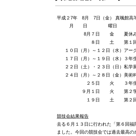
平成２7年 8月 7日（金） 真颯館高
月 日
曜日
8月７日
金
夏休
８日
土
第１
１０日（月）～１２日（水）
アー
１７日（月）～１９日（水）
３年
２２日（土）・２３日（日）
私学
２４日（月）～２８日（金）
美術
２５日
火
３年
９月１日
火
第２
１９日
土
第２
競技会結果報告
去る６月１３日に行われた「第６回福
ました。今回の競技会では過去最高の