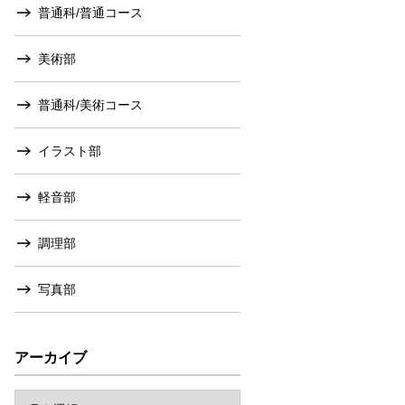
普通科/普通コース
美術部
普通科/美術コース
イラスト部
軽音部
調理部
写真部
アーカイブ