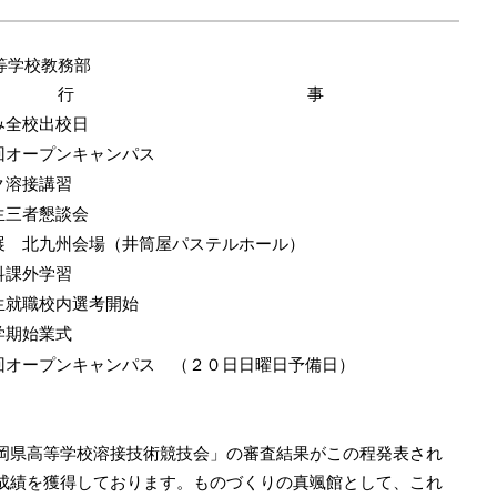
等学校教務部
行 事
み全校出校日
回オープンキャンパス
ク溶接講習
生三者懇談会
展 北九州会場（井筒屋パステルホール）
科課外学習
生就職校内選考開始
学期始業式
回オープンキャンパス （２０日日曜日予備日）
岡県高等学校溶接技術競技会」の審査結果がこの程発表され
成績を獲得しております。ものづくりの真颯館として、これ