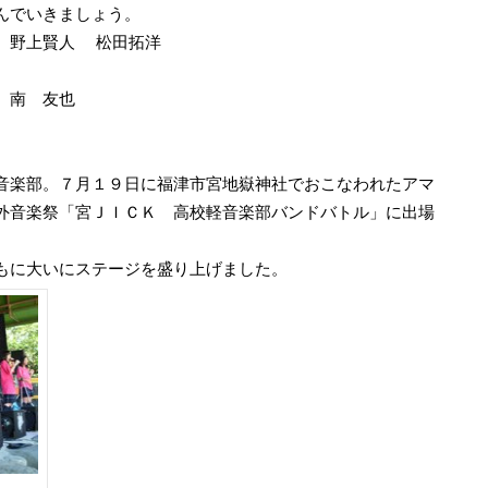
んでいきましょう。
 野上賢人 松田拓洋
 南 友也
音楽部。７月１９日に福津市宮地嶽神社でおこなわれたアマ
外音楽祭「宮ＪＩＣＫ 高校軽音楽部バンドバトル」に出場
もに大いにステージを盛り上げました。