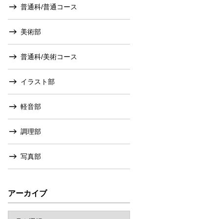
普通科/普通コース
美術部
普通科/美術コース
イラスト部
軽音部
調理部
写真部
アーカイブ