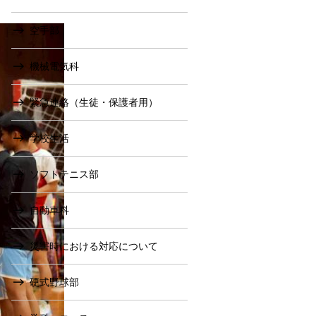
空手部
機械電気科
緊急連絡（生徒・保護者用）
学校生活
ソフトテニス部
自動車科
災害時における対応について
硬式野球部