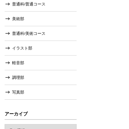
普通科/普通コース
美術部
普通科/美術コース
イラスト部
軽音部
調理部
写真部
アーカイブ