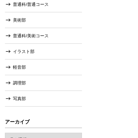
普通科/普通コース
美術部
普通科/美術コース
イラスト部
軽音部
調理部
写真部
アーカイブ