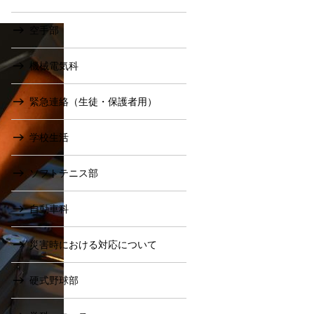
空手部
機械電気科
緊急連絡（生徒・保護者用）
学校生活
ソフトテニス部
自動車科
災害時における対応について
硬式野球部