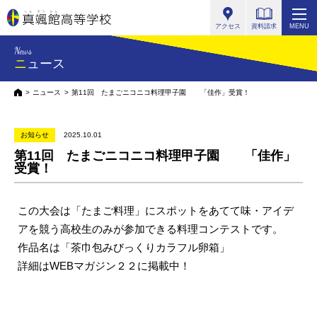
真颯館高等学校
アクセス
資料請求
MENU
News
ニュース
HOME
ニュース
第11回 たまごニコニコ料理甲子園 「佳作」受賞！
お知らせ
2025.10.01
第11回 たまごニコニコ料理甲子園 「佳作」
受賞！
この大会は「たまご料理」にスポットをあてて味・アイデ
アを競う高校生のみが参加できる料理コンテストです。
作品名は「茶巾包みびっくりカラフル卵箱」
詳細はWEBマガジン２２に掲載中！