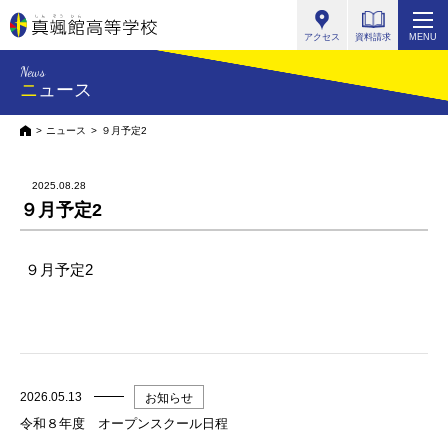
真颯館高等学校
アクセス
資料請求
MENU
News
ニュース
HOME
ニュース
９月予定2
2025.08.28
９月予定2
９月予定2
2026.05.13
お知らせ
令和８年度 オープンスクール日程