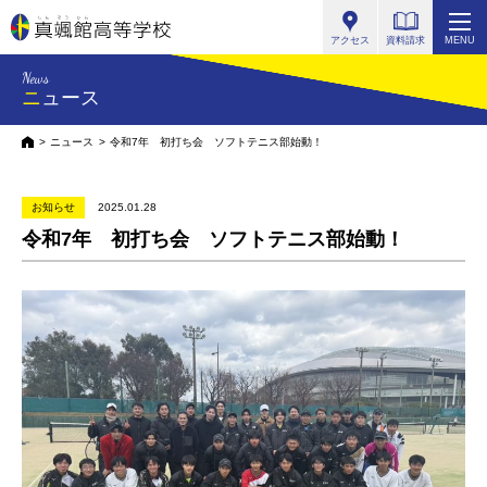
真颯館高等学校
アクセス
資料請求
MENU
News
ニュース
HOME
ニュース
令和7年 初打ち会 ソフトテニス部始動！
お知らせ
2025.01.28
令和7年 初打ち会 ソフトテニス部始動！