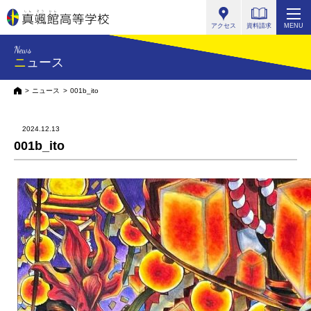
真颯館高等学校
アクセス
資料請求
MENU
News
ニュース
HOME
ニュース
001b_ito
2024.12.13
001b_ito