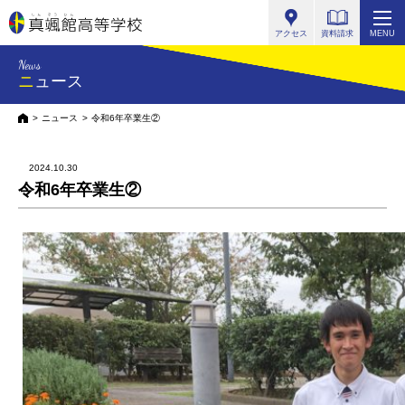
真颯館高等学校
アクセス
資料請求
MENU
News
ニュース
HOME
ニュース
令和6年卒業生②
2024.10.30
令和6年卒業生②