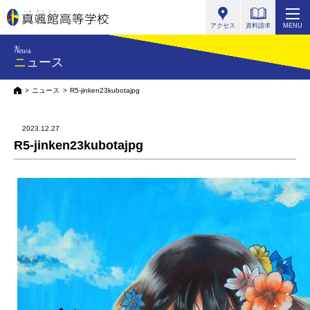
真颯館高等学校
アクセス
資料請求
MENU
News
ニュース
HOME
ニュース
R5-jinken23kubotajpg
2023.12.27
R5-jinken23kubotajpg