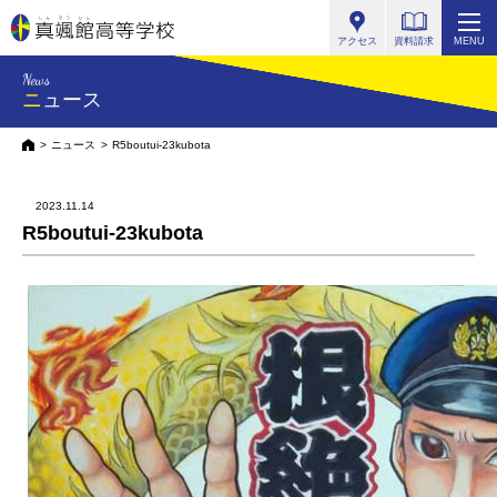
真颯館高等学校
アクセス
資料請求
MENU
News
ニュース
HOME
ニュース
R5boutui-23kubota
2023.11.14
R5boutui-23kubota