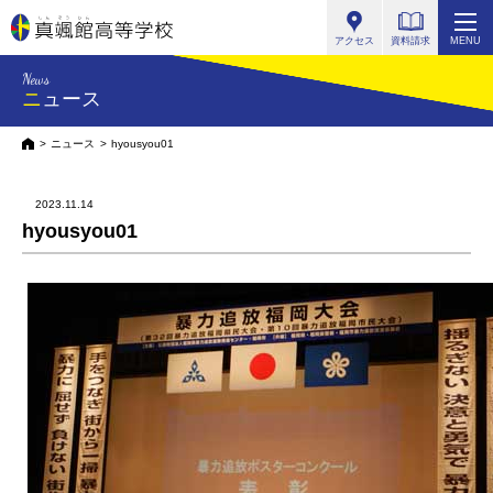
真颯館高等学校
アクセス
資料請求
MENU
News
ニュース
HOME
ニュース
hyousyou01
2023.11.14
hyousyou01