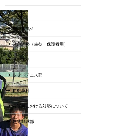
空手部
機械電気科
緊急連絡（生徒・保護者用）
学校生活
ソフトテニス部
自動車科
災害時における対応について
硬式野球部