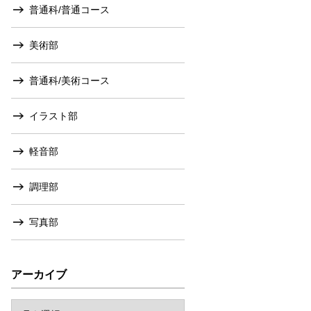
普通科/普通コース
美術部
普通科/美術コース
イラスト部
軽音部
調理部
写真部
アーカイブ