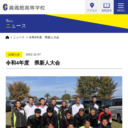
真颯館高等学校
アクセス
資料請求
MENU
News
ニュース
HOME
ニュース
令和4年度 県新人大会
お知らせ
2022.11.07
令和4年度 県新人大会