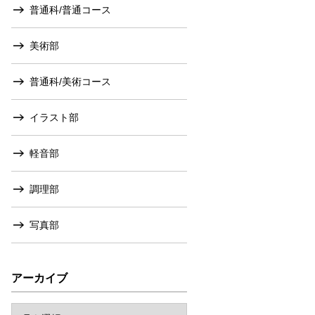
普通科/普通コース
美術部
普通科/美術コース
イラスト部
軽音部
調理部
写真部
アーカイブ