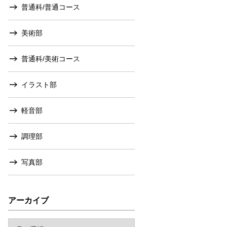
普通科/普通コース
美術部
普通科/美術コース
イラスト部
軽音部
調理部
写真部
アーカイブ