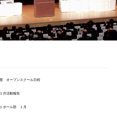
度 オープンスクール日程
１月活動報告
トボール部 １月