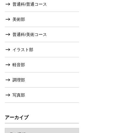
普通科/普通コース
美術部
普通科/美術コース
イラスト部
軽音部
調理部
写真部
アーカイブ