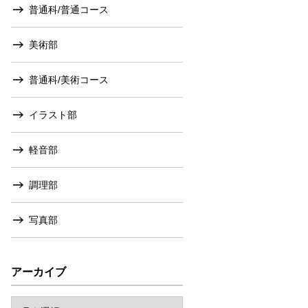
普通科/普通コース
美術部
普通科/美術コース
イラスト部
軽音部
調理部
写真部
アーカイブ