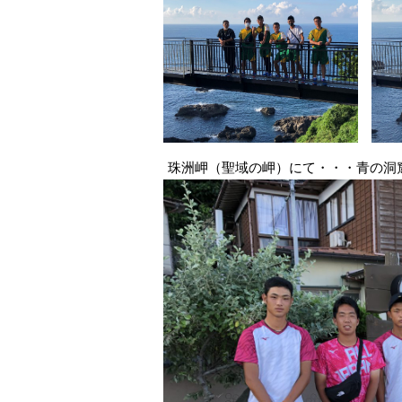
珠洲岬（聖域の岬）にて・・・青の洞