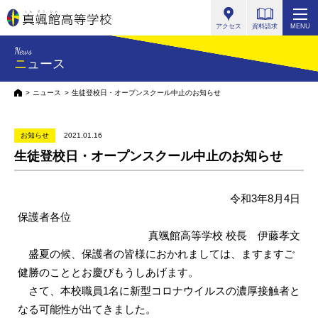
真颯館高等学校
アクセス
資料請求
MENU
News
ニュース
HOME
ニュース
生徒登校日・オープンスクール中止のお知らせ
お知らせ
2021.01.16
生徒登校日・オープンスクール中止のお知らせ
令和3年8月4日
保護者各位
真颯館高等学校 校長 伊藤孝文
盛夏の候、保護者の皆様におかれましては、ますますご
健勝のこととお慶びもうしあげます。
さて、本校職員1名に新型コロナウイルスの濃厚接触者と
なる可能性が出てきました。