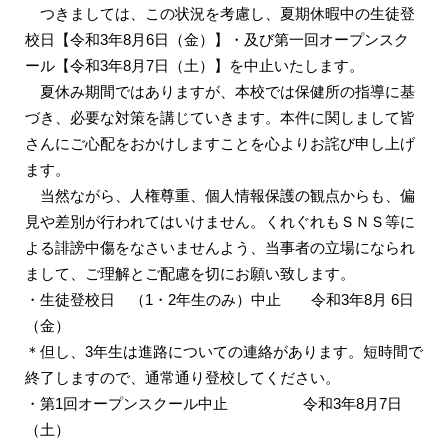
つきましては、この状況を考慮し、夏期休暇中の生徒登
校日【令和3年8月6日（金）】・及び第一回オープンスク
ール【令和3年8月7日（土）】を中止いたします。
夏休み期間ではありますが、本校では保健所の指導に基
づき、必要な対策を講じていきます。本件に関しまして皆
さんにご心配をおかけしますことを心よりお詫び申し上げ
ます。
当然ながら、人権尊重、個人情報保護の観点からも、偏
見や差別が行われてはいけません。くれぐれもＳＮＳ等に
よる誹謗中傷をなさいませんよう、当事者の立場になられ
まして、ご理解とご配慮を切にお願い致します。
・生徒登校日 （1・2年生のみ）中止 令和3年8月 6日
（金）
＊但し、3年生は進路についての連絡があります。短時間で
終了しますので、通常通り登校してください。
・第1回オープンスクール中止 令和3年8月7日
（土）