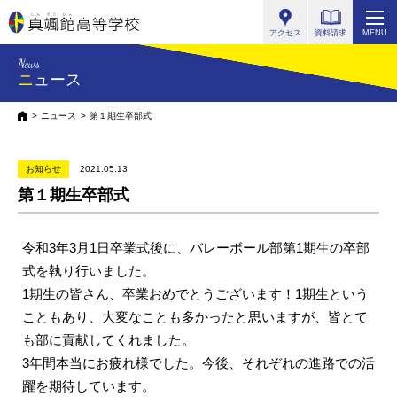
真颯館高等学校
アクセス
資料請求
MENU
News
ニュース
HOME
ニュース
第１期生卒部式
お知らせ
2021.05.13
第１期生卒部式
令和3年3月1日卒業式後に、バレーボール部第1期生の卒部
式を執り行いました。
1期生の皆さん、卒業おめでとうございます！1期生という
こともあり、大変なことも多かったと思いますが、皆とて
も部に貢献してくれました。
3年間本当にお疲れ様でした。今後、それぞれの進路での活
躍を期待しています。