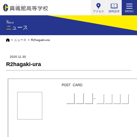
真颯館高等学校
アクセス
資料請求
MENU
News
ニュース
HOME
ニュース
R2hagaki-ura
2020.11.30
R2hagaki-ura