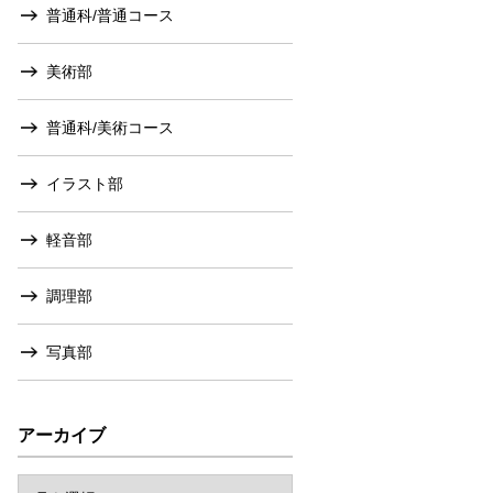
普通科/普通コース
美術部
普通科/美術コース
イラスト部
軽音部
調理部
写真部
アーカイブ