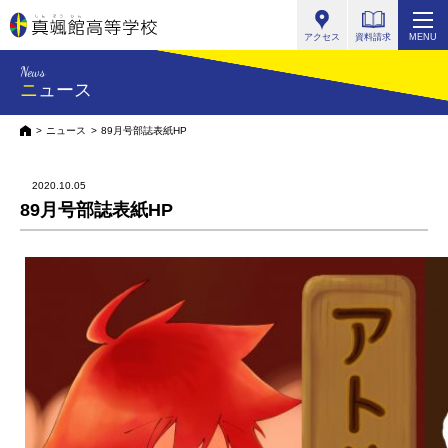
真颯館高等学校
アクセス
資料請求
MENU
News
ニュース
HOME
ニュース
89月号部誌表紙HP
2020.10.05
89月号部誌表紙HP