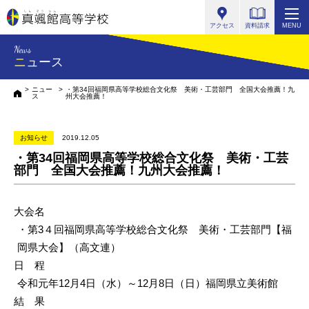
真颯館高等学校
アクセス
資料請求
MENU
News
ニュース
ニュー
・第34回福岡県高等学校総合文化祭 美術・工芸部門 全国大会推薦！九
HOME
ス
州大会推薦！
お知らせ
2019.12.05
・第34回福岡県高等学校総合文化祭 美術・工芸
部門 全国大会推薦！九州大会推薦！
大会名
・
第3４回福岡県高等学校総合文化祭 美術・工芸部門【福
岡県大会】（高文連）
日 程
令和元年12月4日（水）～12月8日（日）福岡県立美術館
結 果