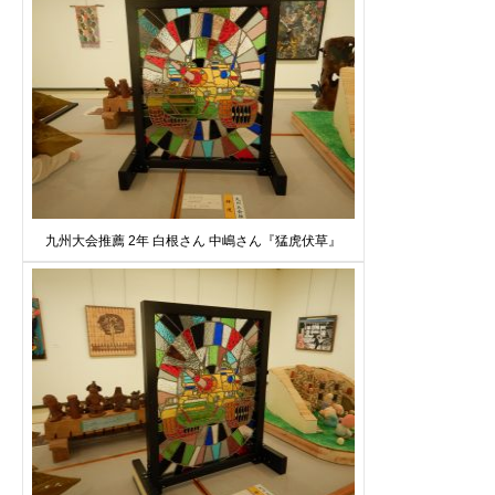
九州大会推薦 2年 白根さん 中嶋さん『猛虎伏草』