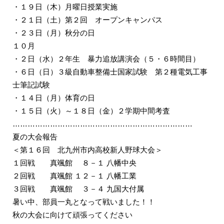
・１９日（木）月曜日授業実施
・２１日（土）第２回 オープンキャンパス
・２３日（月）秋分の日
１０月
・２日（水）２年生 暴力追放講演会（５・６時間目）
・６日（日）３級自動車整備士国家試験 第２種電気工事
士筆記試験
・１４日（月）体育の日
・１５日（火）～１８日（金）２学期中間考査
………………………………………………………………
夏の大会報告
＜
第１６回 北九州市内高校新人野球大会
＞
１回戦
真颯館
８
－１ 八幡中央
２回戦
真颯館 １２
－１ 八幡工業
３回戦
真颯館 ３
－４ 九国大付属
暑い中、部員一丸となって戦いました！！
秋の大会に向けて頑張ってください