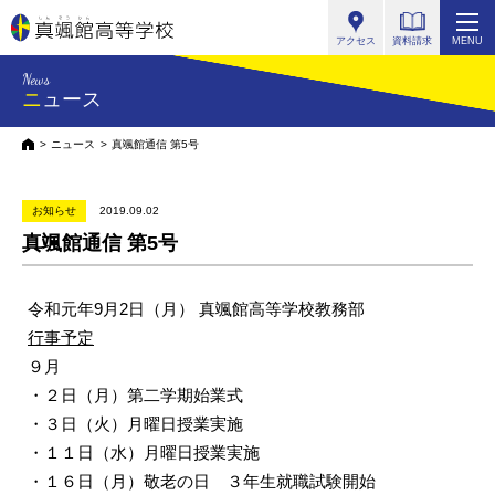
真颯館高等学校
アクセス
資料請求
MENU
News
ニュース
HOME
ニュース
真颯館通信 第5号
お知らせ
2019.09.02
真颯館通信 第5号
令和元年9月2日（月） 真颯館高等学校教務部
行事予定
９月
・２日（月）第二学期始業式
・３日（火）月曜日授業実施
・１１日（水）月曜日授業実施
・１６日（月）敬老の日 ３年生就職試験開始