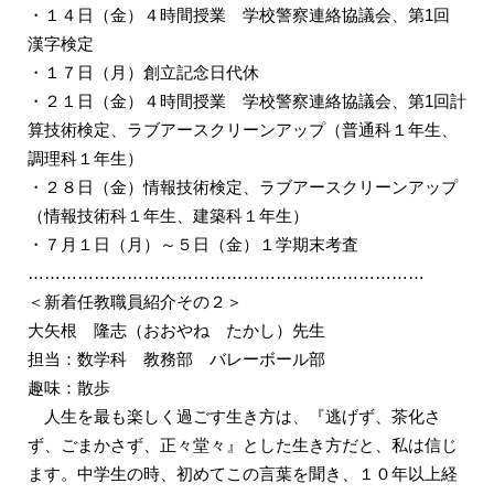
・１４日（金）４時間授業 学校警察連絡協議会、第1回
漢字検定
・１７日（月）創立記念日代休
・２１日（金）４時間授業 学校警察連絡協議会、第1回計
算技術検定、ラブアースクリーンアップ（普通科１年生、
調理科１年生）
・２８日（金）情報技術検定、ラブアースクリーンアップ
（情報技術科１年生、建築科１年生）
・７月１日（月）～５日（金）１学期末考査
………………………………………………………………
＜新着任教職員紹介その２＞
大矢根 隆志（おおやね たかし）先生
担当：数学科 教務部 バレーボール部
趣味：散歩
人生を最も楽しく過ごす生き方は、『逃げず、茶化さ
ず、ごまかさず、正々堂々』とした生き方だと、私は信じ
ます。中学生の時、初めてこの言葉を聞き、１０年以上経