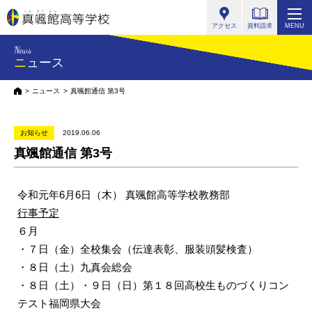
真颯館高等学校
アクセス
資料請求
MENU
News
ニュース
HOME
ニュース
真颯館通信 第3号
お知らせ
2019.06.06
真颯館通信 第3号
令和元年6月6日（木） 真颯館高等学校教務部
行事予定
６月
・７日（金）全校集会（伝達表彰、服装頭髪検査）
・８日（土）九真会総会
・８日（土）・９日（日）第１８回高校生ものづくりコン
テスト福岡県大会