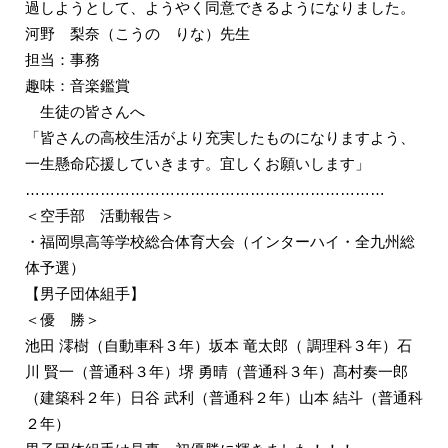
過しようとして、ようやく同意できるようになりました。
河野 梨奈（こうの りな）先生
担当：事務
趣味：音楽鑑賞
生徒の皆さんへ
「皆さんの高校生活がより充実したものになりますよう、
一生懸命応援していきます。宜しくお願いします」
………………………………………………………………
＜空手部 活動報告＞
・福岡県高等学校総合体育大会（インターハイ・全九州総
体予選）
【男子団体組手】
＜優 勝＞
池田 澪樹（自動車科３年）坂本 竜太郎（ 調理科３年）石
川 賢一（普通科３年）堺 勇晴（普通科３年）髙村奏一郎
（建築科２年）日谷 武利（普通科２年）山本 結斗（普通科
２年）