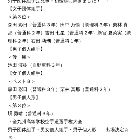
男子団体組手は見事・初優勝に輝きました！！！
【女子団体組手】
＜第３位＞
森田 彩日（普通科３年）田中 万愉（調理科３年）栗林 真
那（普通科２年）吉田 七星（普通科２年）新宮 夏菜実（調
理科２年）右田 莉瑚（普通科１年）
【男子個人組手】
＜優 勝＞
池田 澪樹（自動車科３年）
【女子個人組手】
＜ベスト８＞
森田 彩日（普通科３年）栗林 真那（普通科２年）
【男子個人形】
＜第３位＞
堺 勇晴（普通科３年）
・全九州高等学校空手道選手権大会
男子団体組手・男女個人組手・男子個人形 出場決定☆
彡