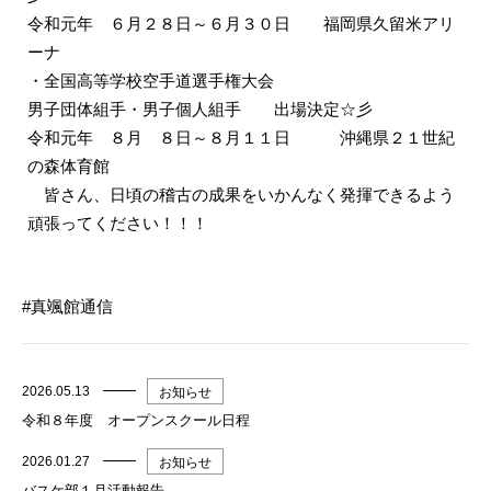
令和元年 ６月２８日～６月３０日 福岡県久留米アリ
ーナ
・全国高等学校空手道選手権大会
男子団体組手・男子個人組手 出場決定☆彡
令和元年 ８月 ８日～８月１１日 沖縄県２１世紀
の森体育館
皆さん、日頃の稽古の成果をいかんなく発揮できるよう
頑張ってください！！！
真颯館通信
2026.05.13
お知らせ
令和８年度 オープンスクール日程
2026.01.27
お知らせ
バスケ部１月活動報告