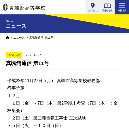
真颯館高等学校
アクセス
資料請求
MENU
News
ニュース
HOME
ニュース
真颯館通信 第11号
お知らせ
2017.11.27
真颯館通信 第11号
平成29年11月27日（月） 真颯館高等学校教務部
行事予定
１２月
・１日（金）～7日（木）第2学期末考査（7日（木）：全
校集会）
・２日（土）第二種電気工事士 二次試験
・５日（火）～１０日（日）