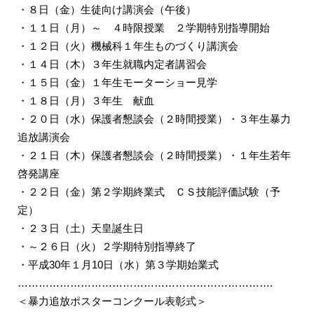
・８日（金）生徒向け講演会（午後）
・１１日（月）～ ４時限授業 ２学期特別指導開始
・１２日（火）機械科１年生ものづくり講演会
・１４日（木）３年生就職内定者講習会
・１５日（金）１年生モーターショー見学
・１８日（月）３年生 献血
・２０日（水）保護者懇談会（２時間授業）・３年生暴力
追放講演会
・２１日（木）保護者懇談会（２時間授業）・１年生若年
啓発講座
・２２日（金）第２学期終業式
ＣＳ技能評価試験（予
定）
・２３日（土）天皇誕生日
・～２６日（火）２学期特別指導終了
・平成30年１月10日（水）第３学期始業式
……………………………………………………………….
＜暴力追放ポスターコンクール表彰式＞