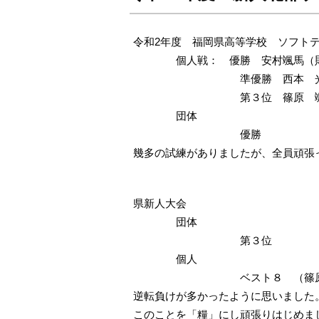
令和2年度 福岡県高等学校 ソフト
個人戦： 優勝 安村颯馬（則松
準優勝 西本 光来（野田
第３位 篠原 颯（岡垣
団体
優勝
幾多の試練がありましたが、全員頑張っ
県新人大会
団体
第３位
個人
ベスト８ （篠原 颯 ・ 
逆転負けが多かったように思いました
このことを「糧」にし頑張りはじめま