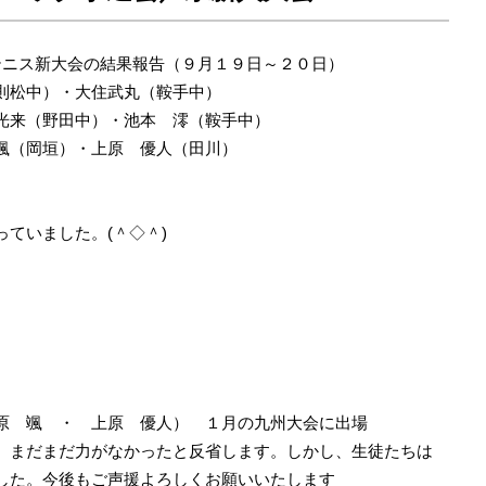
テニス新大会の結果報告（９月１９日～２０日）
中）・大住武丸（鞍手中）
中）・池本 澪（鞍手中）
）・上原 優人（田川）
ていました。(＾◇＾)
上原 優人） １月の九州大会に出場
。まだまだ力がなかったと反省します。しかし、生徒たちは
した。今後もご声援よろしくお願いいたします