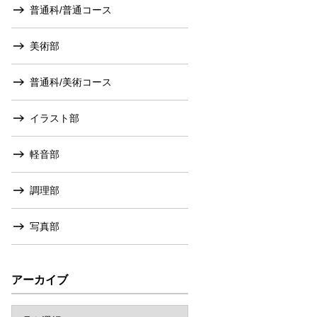
普通科/普通コース
美術部
普通科/美術コース
イラスト部
軽音部
調理部
写真部
アーカイブ