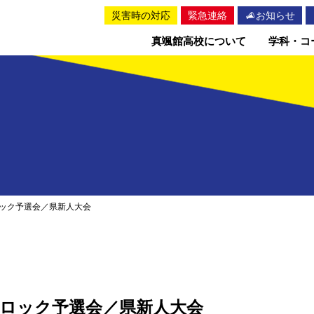
災害時の対応
緊急連絡
お知らせ
真颯館高校について
学科・コ
ック予選会／県新人大会
ロック予選会／県新人大会