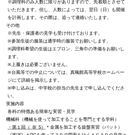
※調理科のみ人数に限りがありますので、先着順とさせて
いただきます。但し、人数によっては、翌日（日）も開催
を計画します。その際は、追って連絡いたします。
その他
※先生・保護者の見学も受け付けております。
※参加生徒の服装は通学時の服装でお願いします。
※調理科希望の生徒はエプロン、三角巾の準備をお願いし
ます。
※上履きは必要ございません。
※台風等での中止については、真颯館高等学校ホームペー
ジにて詳細を掲示します。
※申し込みは、中学校の担当の先生まで申し込んでくださ
い。
実施内容
各科の特徴ある簡単な実習・見学
機械科
（機械を使って加工することを専門とする学科）
・第１回（ 8/ 5）
＊金属を加工する旋盤実習（バット）
《実演》＊PCを使って３Ｄで図面をひく＊ＣＡＤの見学と