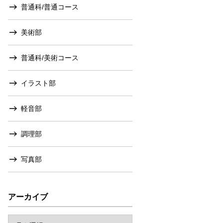
普通科/普通コース
美術部
普通科/美術コース
イラスト部
軽音部
調理部
写真部
アーカイブ