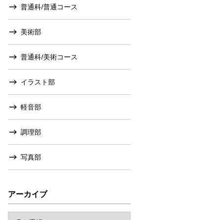
普通科/普通コース
美術部
普通科/美術コース
イラスト部
軽音部
調理部
写真部
アーカイブ