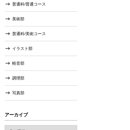
普通科/普通コース
美術部
普通科/美術コース
イラスト部
軽音部
調理部
写真部
アーカイブ