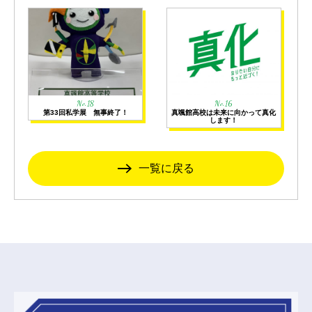
No.18
No.16
第33回私学展 無事終了！
真颯館高校は未来に向かって真化
します！
一覧に戻る