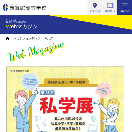
真颯館高等学校
アクセス
資料請求
MENU
Web Magagine
Webマガジン
Web Magazine
HOME
マガジンコンテンツ
No.17