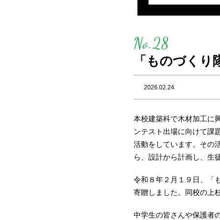
No.28
「ものづくり
2026.02.24
本
校建築科で木材加工に
ンテスト出場に向けて課
活動をしています。その
ら、設計から計画し、生
令和８年２月１９日、「
寄贈しました。同校の上
中学生の皆さんや保護者