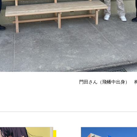
生 門田さん（飛幡中出身） 梅崎