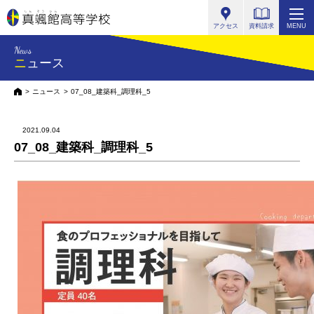
真颯館高等学校
アクセス
資料請求
MENU
News
ニュース
HOME
ニュース
07_08_建築科_調理科_5
2021.09.04
07_08_建築科_調理科_5