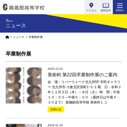
真颯館高等学校
アクセス
資料請求
MENU
News
ニュース
HOME
ニュース
卒業制作展
卒業制作展
2020.12.01
美術科 第22回卒業制作展のご案内
会 場：リバーウォーク北九州5F 市民ギャラリ
ー 北九州市 小倉北区室町1−1−1 期 日：令和２
年１２月３日（木）～８日（火） 時 間：午前
１０：００～午後６：００ （最終日は午後４：
３０まで） 真颯館高等学校 美術科 […]
お知らせ
2019.11.10