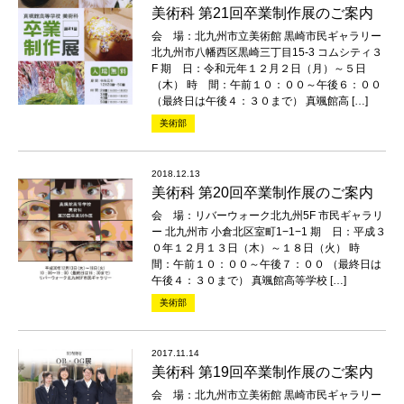
美術科 第21回卒業制作展のご案内
会 場：北九州市立美術館 黒崎市民ギャラリー
北九州市八幡西区黒崎三丁目15-3 コムシティ３
F 期 日：令和元年１２月２日（月）～５日
（木） 時 間：午前１０：００～午後６：００
（最終日は午後４：３０まで） 真颯館高 […]
美術部
2018.12.13
美術科 第20回卒業制作展のご案内
会 場：リバーウォーク北九州5F 市民ギャラリ
ー 北九州市 小倉北区室町1−1−1 期 日：平成３
０年１２月１３日（木）～１８日（火） 時
間：午前１０：００～午後７：００ （最終日は
午後４：３０まで） 真颯館高等学校 […]
美術部
2017.11.14
美術科 第19回卒業制作展のご案内
会 場：北九州市立美術館 黒崎市民ギャラリー