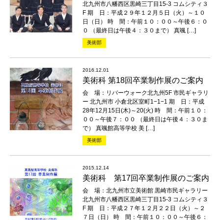
北九州市八幡西区黒崎三丁目15-3 コムシティ３
F 期 日：平成２９年１２月５日（火）～１０
日（日） 時 間：午前１０：００～午後６：０
０ （最終日は午後４：３０まで） 真颯 […]
美術部
2016.12.01
美術科 第18回卒業制作展のご案内
会 場：リバーウォーク北九州5F 市民ギャラリ
ー 北九州市 小倉北区室町1−1−1 期 日：平成
28年12月15日(木)～20(火) 時 間：午前１０：
００～午後７：００ （最終日は午後４：３０ま
で） 真颯館高等学校 美 […]
美術部
2015.12.14
美術科 第17回卒業制作展のご案内
会 場：北九州市立美術館 黒崎市民ギャラリー
北九州市八幡西区黒崎三丁目15-3 コムシティ３
F 期 日：平成２７年１２月２２日（火）～２
７日（日） 時 間：午前１０：００～午後６：