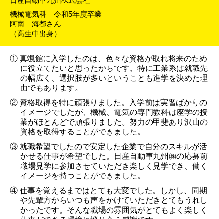
日産自動車九州株式会社
機械電気科 令和5年度卒業
阿南 海都さん
（高生中出身）
① 真颯館に入学したのは、色々な資格が取れ将来のため
に役立てたいと思ったからです。特に工業系は就職先
の幅広く、選択肢が多いということも進学を決めた理
由でもあります。
② 資格取得を特に頑張りました。入学前は実習ばかりの
イメージでしたが、機械、電気の専門教科は座学の授
業がほとんどで頑張りました。努力の甲斐あり沢山の
資格を取得することができました。
③ 就職希望でしたので安定した企業で自分のスキルが活
かせる仕事が希望でした。日産自動車九州㈱の応募前
職場見学に参加させていただき楽しく見学でき、働く
イメージを持つことができました。
④ 仕事を覚えるまではとても大変でした。しかし、同期
や先輩方からいつも声をかけていただきとてもうれし
かったです。そんな職場の雰囲気がとてもよく楽しく