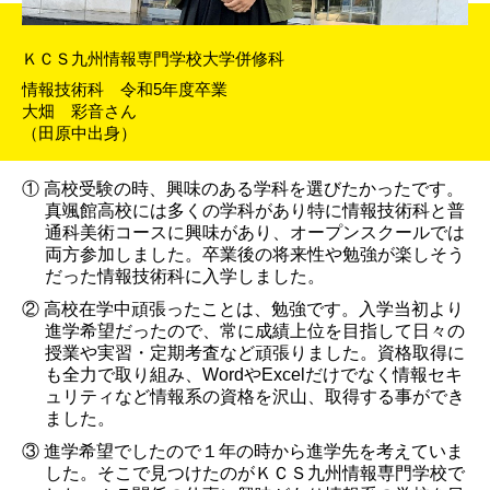
ＫＣＳ九州情報専門学校大学併修科
情報技術科 令和5年度卒業
大畑 彩音さん
（田原中出身）
① 高校受験の時、興味のある学科を選びたかったです。
真颯館高校には多くの学科があり特に情報技術科と普
通科美術コースに興味があり、オープンスクールでは
両方参加しました。卒業後の将来性や勉強が楽しそう
だった情報技術科に入学しました。
② 高校在学中頑張ったことは、勉強です。入学当初より
進学希望だったので、常に成績上位を目指して日々の
授業や実習・定期考査など頑張りました。資格取得に
も全力で取り組み、WordやExcelだけでなく情報セキ
ュリティなど情報系の資格を沢山、取得する事ができ
ました。
③ 進学希望でしたので１年の時から進学先を考えていま
した。そこで見つけたのがＫＣＳ九州情報専門学校で