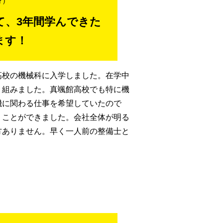
身）
て、3年間学んできた
ます！
高校の機械科に入学しました。在学中
り組みました。真颯館高校でも特に機
機に関わる仕事を希望していたので
くことができました。会社全体が明る
方ありません。早く一人前の整備士と
。