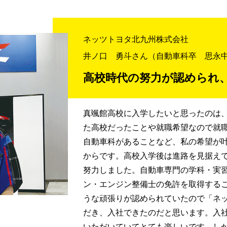
ネッツトヨタ北九州株式会社
井ノ口 勇斗さん
（自動車科卒 思永
高校時代の努力が認められ
真颯館高校に入学したいと思ったのは
た高校だったことや就職希望なので就
自動車科があることなど、私の希望が
からです。高校入学後は進路を見据え
努力しました。自動車専門の学科・実
ン・エンジン整備士の免許を取得する
うな頑張りが認められていたので「ネ
だき、入社できたのだと思います。入
いただいていてとても楽しいです。し