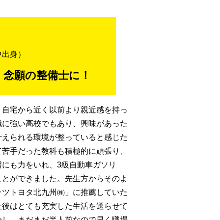
中出身）
、念願の整備士に！
、自宅から近く以前より親近感を持っ
職に強い高校でもあり、興味があった
叶えられる環境が整っていると感じた
て苦手だった教科も積極的に頑張り、
習にも力をいれ、3級自動車ガソリ
ことができました。先生方からそのよ
ッツトヨタ北九州㈱」に推薦していた
社後はとても充実した生活を送らせて
かし、まだまだ半人前なので早く職場