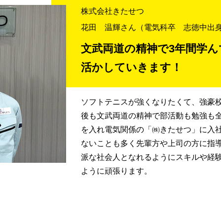
株式会社きたせつ
花田 温輝さん
（電気科卒 志徳中出
文武両道の精神で3年間学
活かしていきます！
ソフトテニスが強くなりたくて、強豪
後も文武両道の精神で部活動も勉強も
を入れ電気関係の「㈱きたせつ」に入
ないことも多く先輩方や上司の方に指
派な社会人となれるようにスキルや経
ように頑張ります。