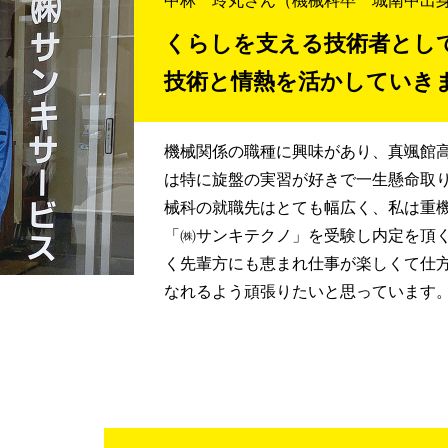
中林 玲丸さん
（機械科卒 城南中出
くらしを支える技術者とし
技術と情熱を活かしていき
機械関係の職種に興味があり、真颯館
は特に旋盤の実習が好きで一生懸命取
械科の就職先はとても幅広く、私は重
「㈱サンキテクノ」を受験し内定を頂
く先輩方にも恵まれ仕事が楽しくて仕
なれるよう頑張りたいと思っています