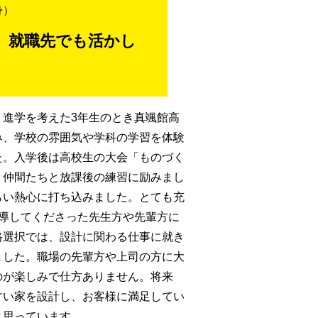
身）
、就職先でも活かし
。進学を考えた3年生のとき真颯館高
み、学校の雰囲気や学科の学習を体験
た。入学後は高校生の大会「ものづく
、仲間たちと放課後の練習に励みまし
らい熱心に打ち込みました。とても充
指導してくださった先生方や先輩方に
路選択では、設計に関わる仕事に就き
ました。職場の先輩方や上司の方に大
のが楽しみで仕方ありません。将来
すい家を設計し、お客様に満足してい
と思っています。