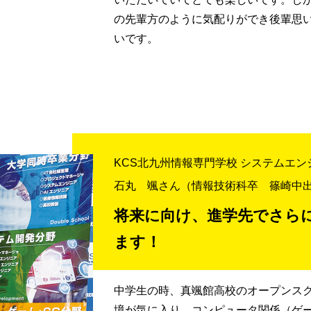
の先輩方のように気配りができ後輩思
いです。
KCS北九州情報専門学校 システムエン
石丸 颯さん
（情報技術科卒 篠崎中
将来に向け、進学先でさら
ます！
中学生の時、真颯館高校のオープンス
境が気に入り、コンピュータ関係（ゲ