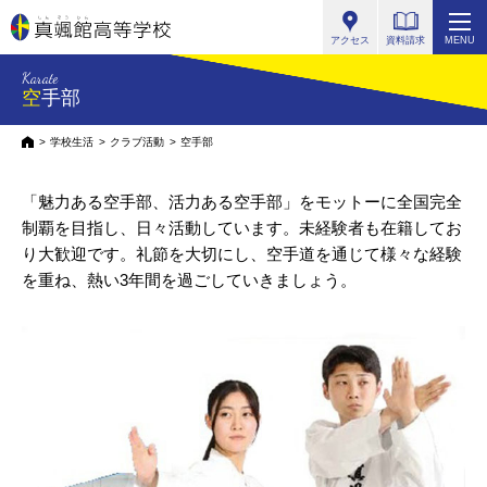
真颯館高等学校
アクセス
資料請求
MENU
Karate
空手部
HOME
学校生活
クラブ活動
空手部
「魅力ある空手部、活力ある空手部」をモットーに全国完全
制覇を目指し、
日々活動しています。未経験者も在籍してお
り大歓迎です。
礼節を大切にし、空手道を通じて様々な経験
を重ね、熱い3年間を過ごしていきましょう。