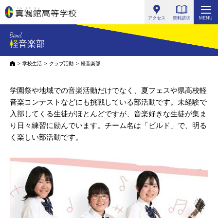
真颯館高等学校
アクセス
資料請求
MENU
Band
軽音楽部
HOME
学校生活
クラブ活動
軽音楽部
学園祭や地域での音楽活動だけでなく、夏フェスや県高校軽
音楽コンテストなどにも挑戦している部活動です。
未経験で
入部してくる生徒がほとんどですが、音楽好きな生徒が集ま
り日々練習に励んでいます。
チーム名は「ビルド」で、明る
く楽しい部活動です。